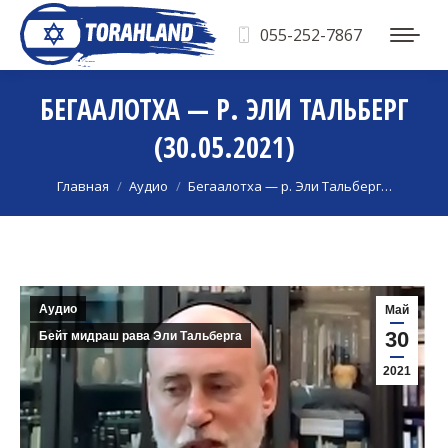
055-252-7867
БЕГААЛОТХА — Р. ЭЛИ ТАЛЬБЕРГ
(30.05.2021)
Вы здесь:
Главная
Аудио
Бегаалотха — р. Эли Тальберг…
Аудио
Май
30
Бейт мидраш рава Эли Тальберга
2021