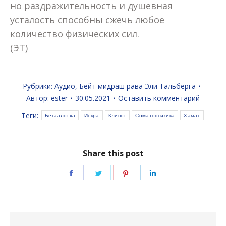
но раздражительность и душевная
усталость способны сжечь любое
количество физических сил.
(ЭТ)
Рубрики:
Аудио
,
Бейт мидраш рава Эли Тальберга
Автор:
ester
30.05.2021
Оставить комментарий
Теги:
Бегаалотха
Искра
Клипот
Соматопсихика
Хамас
Share this post
Поделиться
Поделиться
Поделиться
Поделиться
в
в
в
в
Facebook
Twitter
Pinterest
LinkedIn