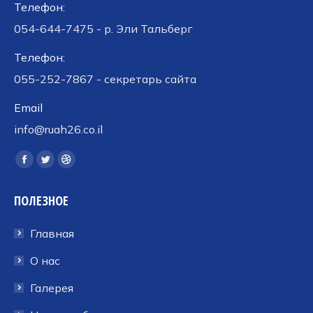
Телефон:
054-644-7475 - р. Эли Тальберг
Телефон:
055-252-7867 - секретарь сайта
Email
info@ruah26.co.il
Ищите нас:
Страница
Страница
Страница
Facebook
Twitter
Dribbble
ПОЛЕЗНОЕ
открывается
открывается
открывается
в
в
в
Главная
новом
новом
новом
окне
окне
окне
О нас
Галерея