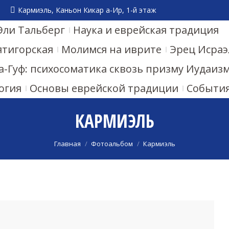
Кармиэль, Каньон Кикар а-Ир, 1-й этаж
Эли Тальберг
Наука и еврейская традиция
ятигорская
Молимся на иврите
Эрец Исраэ
а-Гуф: психосоматика сквозь призму Иудаиз
огия
Основы еврейской традиции
Событи
КАРМИЭЛЬ
Вы здесь:
Главная
Фотоальбом
Кармиэль