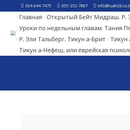
054-644-7475
055-252-7867
info@ruah26.co.il
Главная
Открытый Бейт Мидраш. Р. 
Уроки по недельным главам. Тания П
Р. Эли Тальберг. Тикун а-Брит
Тикун 
Тикун а-Нефеш, или еврейская психол