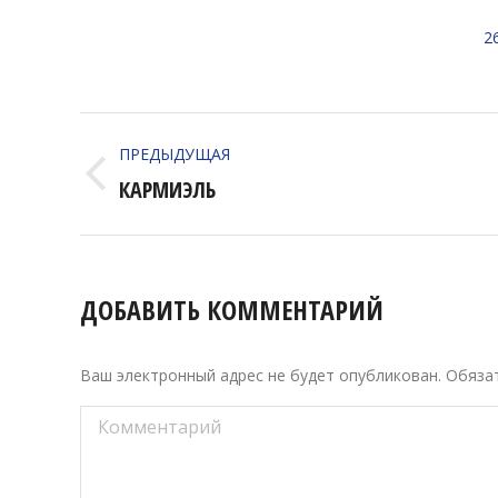
2
НАВИГАЦИЯ
ПРЕДЫДУЩАЯ
ПО
Предыдущий
КАРМИЭЛЬ
АЛЬБОМАМ
альбом:
ДОБАВИТЬ КОММЕНТАРИЙ
Ваш электронный адрес не будет опубликован. Обяз
Комментарий