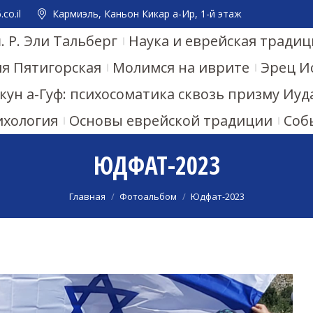
co.il
Кармиэль, Каньон Кикар а-Ир, 1-й этаж
 Р. Эли Тальберг
Наука и еврейская традиц
ия Пятигорская
Молимся на иврите
Эрец И
кун а-Гуф: психосоматика сквозь призму Иу
ихология
Основы еврейской традиции
Соб
ЮДФАТ-2023
Вы здесь:
Главная
Фотоальбом
Юдфат-2023