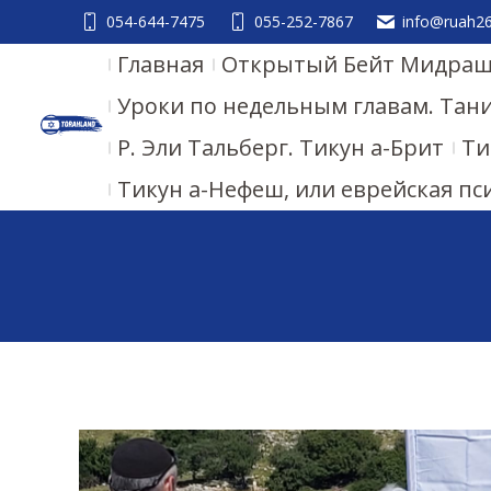
054-644-7475
055-252-7867
info@ruah26.
Главная
Открытый Бейт Мидраш.
Уроки по недельным главам. Тан
Р. Эли Тальберг. Тикун а-Брит
Ти
Тикун а-Нефеш, или еврейская пс