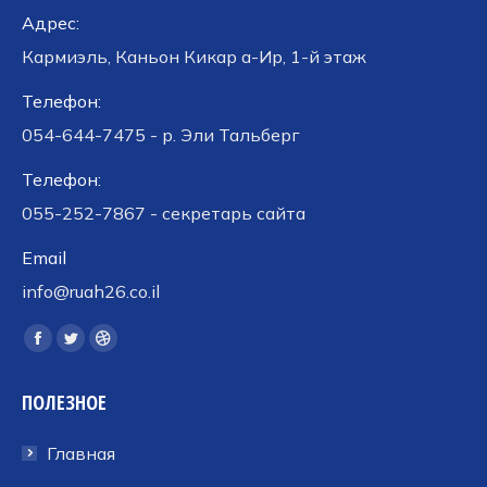
Адрес:
Кармиэль, Каньон Кикар а-Ир, 1-й этаж
Телефон:
054-644-7475 - р. Эли Тальберг
Телефон:
055-252-7867 - секретарь сайта
Email
info@ruah26.co.il
Ищите нас:
Страница
Страница
Страница
Facebook
Twitter
Dribbble
ПОЛЕЗНОЕ
открывается
открывается
открывается
в
в
в
Главная
новом
новом
новом