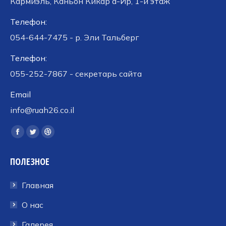
Кармиэль, Каньон Кикар а-Ир, 1-й этаж
Телефон:
054-644-7475 - р. Эли Тальберг
Телефон:
055-252-7867 - секретарь сайта
Email
info@ruah26.co.il
Ищите нас:
Страница
Страница
Страница
Facebook
Twitter
Dribbble
ПОЛЕЗНОЕ
открывается
открывается
открывается
в
в
в
Главная
новом
новом
новом
окне
окне
окне
О нас
Галерея