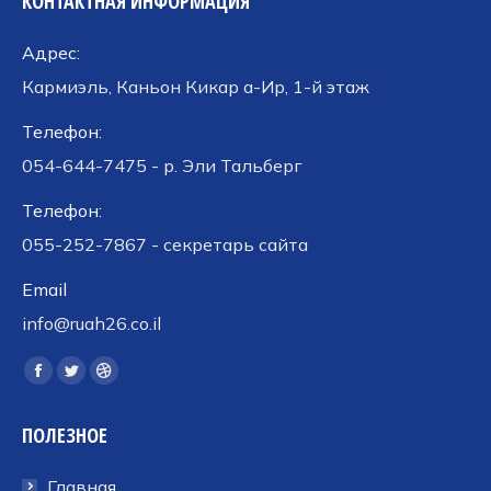
КОНТАКТНАЯ ИНФОРМАЦИЯ
Адрес:
Кармиэль, Каньон Кикар а-Ир, 1-й этаж
Телефон:
054-644-7475 - р. Эли Тальберг
Телефон:
055-252-7867 - секретарь сайта
Email
info@ruah26.co.il
Ищите нас:
Страница
Страница
Страница
Facebook
Twitter
Dribbble
ПОЛЕЗНОЕ
открывается
открывается
открывается
в
в
в
Главная