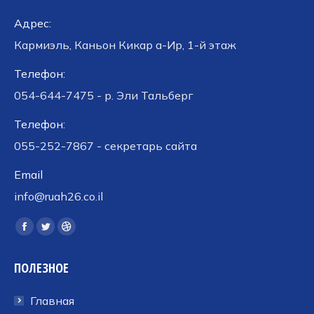
Адрес:
Кармиэль, Каньон Кикар а-Ир, 1-й этаж
Телефон:
054-644-7475 - р. Эли Тальберг
Телефон:
055-252-7867 - секретарь сайта
Email
info@ruah26.co.il
Ищите нас:
Страница
Страница
Страница
Facebook
Twitter
Dribbble
ПОЛЕЗНОЕ
открывается
открывается
открывается
в
в
в
Главная
новом
новом
новом