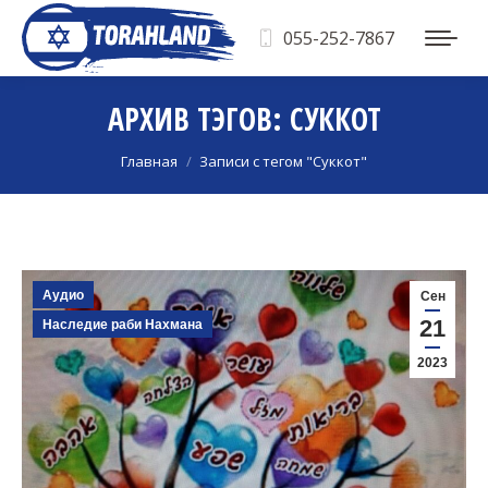
055-252-7867
АРХИВ ТЭГОВ:
СУККОТ
Вы здесь:
Главная
Записи с тегом "Суккот"
Аудио
Сен
21
Наследие раби Нахмана
2023