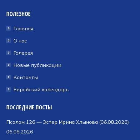
Facebook
Twitter
Dribbble
ПОЛЕЗНОЕ
открывается
открывается
открывается
в
в
в
Главная
новом
новом
новом
окне
окне
окне
О нас
Галерея
Новые публикации
Контакты
Еврейский календарь
ПОСЛЕДНИЕ ПОСТЫ
Псалом 126 — Эстер Ирина Хлынова (06.08.2026)
06.08.2026