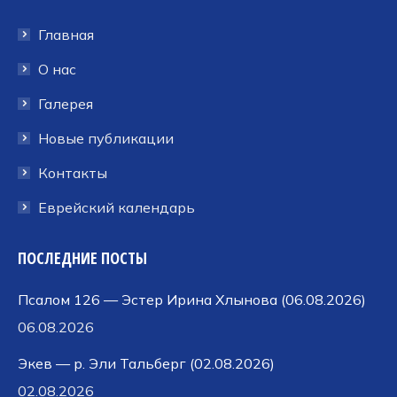
в
в
в
Главная
новом
новом
новом
окне
окне
окне
О нас
Галерея
Новые публикации
Контакты
Еврейский календарь
ПОСЛЕДНИЕ ПОСТЫ
Псалом 126 — Эстер Ирина Хлынова (06.08.2026)
06.08.2026
Экев — р. Эли Тальберг (02.08.2026)
02.08.2026