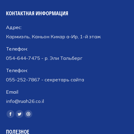
КОНТАКТНАЯ ИНФОРМАЦИЯ
Адрес:
Кармиэль, Каньон Кикар а-Ир, 1-й этаж
Телефон:
054-644-7475 - р. Эли Тальберг
Телефон:
055-252-7867 - секретарь сайта
Email
info@ruah26.co.il
Ищите нас:
Страница
Страница
Страница
Facebook
Twitter
Dribbble
ПОЛЕЗНОЕ
открывается
открывается
открывается