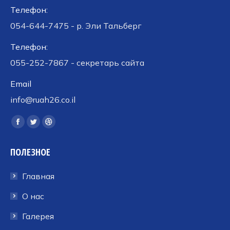
Телефон:
054-644-7475 - р. Эли Тальберг
Телефон:
055-252-7867 - секретарь сайта
Email
info@ruah26.co.il
Ищите нас:
Страница
Страница
Страница
Facebook
Twitter
Dribbble
ПОЛЕЗНОЕ
открывается
открывается
открывается
в
в
в
Главная
новом
новом
новом
окне
окне
окне
О нас
Галерея