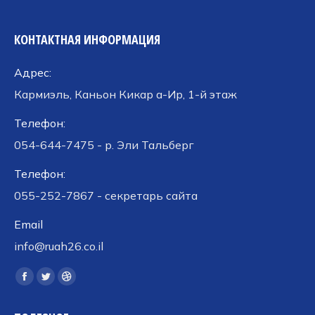
КОНТАКТНАЯ ИНФОРМАЦИЯ
Адрес:
Кармиэль, Каньон Кикар а-Ир, 1-й этаж
Телефон:
054-644-7475 - р. Эли Тальберг
Телефон:
055-252-7867 - секретарь сайта
Email
info@ruah26.co.il
Ищите нас:
Страница
Страница
Страница
Facebook
Twitter
Dribbble