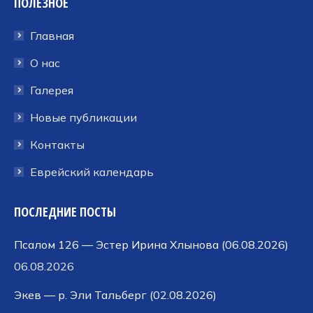
ПОЛЕЗНОЕ
открывается
открывается
открывается
в
в
в
Главная
новом
новом
новом
окне
окне
окне
О нас
Галерея
Новые публикации
Контакты
Еврейский календарь
ПОСЛЕДНИЕ ПОСТЫ
Псалом 126 — Эстер Ирина Хлынова (06.08.2026)
06.08.2026
Экев — р. Эли Тальберг (02.08.2026)