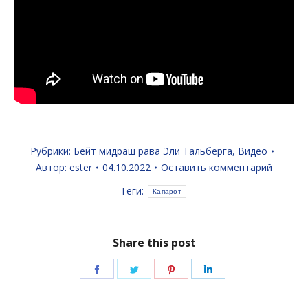
Рубрики:
Бейт мидраш рава Эли Тальберга
,
Видео
Автор:
ester
04.10.2022
Оставить комментарий
Теги:
Капарот
Share this post
Поделиться
Поделиться
Поделиться
Поделиться
в
в
в
в