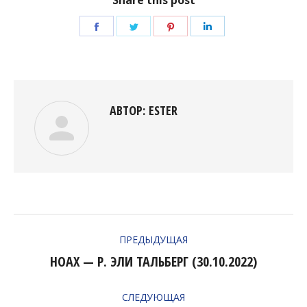
Share this post
Поделиться
Поделиться
Поделиться
Поделиться
в
в
в
в
Facebook
Twitter
Pinterest
LinkedIn
АВТОР:
ESTER
НАВИГАЦИЯ
ПРЕДЫДУЩАЯ
ПО
НОАХ — Р. ЭЛИ ТАЛЬБЕРГ (30.10.2022)
Предыдущая
ЗАПИСЯМ
запись:
СЛЕДУЮЩАЯ