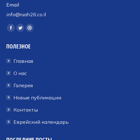
Email
info@ruah26.co.il
Ищите нас:
Страница
Страница
Страница
Facebook
Twitter
Dribbble
ПОЛЕЗНОЕ
открывается
открывается
открывается
в
в
в
Главная
новом
новом
новом
окне
окне
окне
О нас
Галерея
Новые публикации
Контакты
Еврейский календарь
ПОСЛЕДНИЕ ПОСТЫ