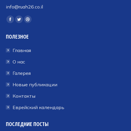
info@ruah26.co.il
Ищите нас:
Страница
Страница
Страница
Facebook
Twitter
Dribbble
ПОЛЕЗНОЕ
открывается
открывается
открывается
в
в
в
Главная
новом
новом
новом
окне
окне
окне
О нас
Галерея
Новые публикации
Контакты
Еврейский календарь
ПОСЛЕДНИЕ ПОСТЫ